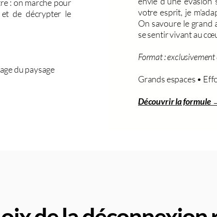
envie d'une évasion 
tre : on marche pour
votre esprit, je m'ad
r et de décrypter le
On savoure le grand ai
.
se sentir vivant au cœ
Format : exclusivement e
tage du paysage
Grands espaces • Effo
Découvrir la formule
oix de la déconnexion 