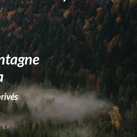
ntagne
a
privés