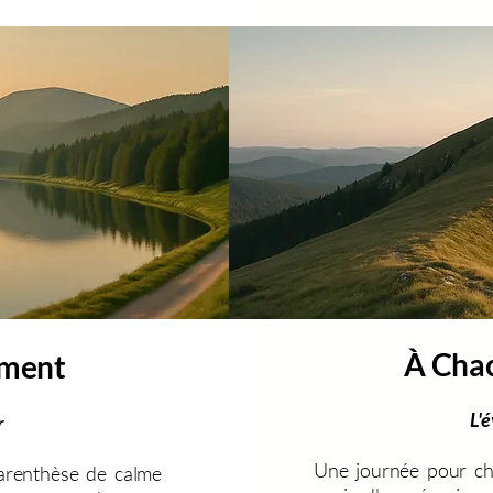
À Cha
oment
L'
r
Une journée pour ch
parenthèse de calme