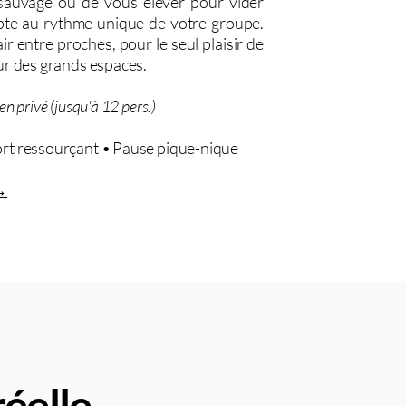
sauvage ou de vous élever pour vider
apte au rythme unique de votre groupe.
r entre proches, pour le seul plaisir de
ur des grands espaces.
n privé (jusqu'à 12 pers.)
rt ressourçant • Pause pique-nique​
 →
réelle