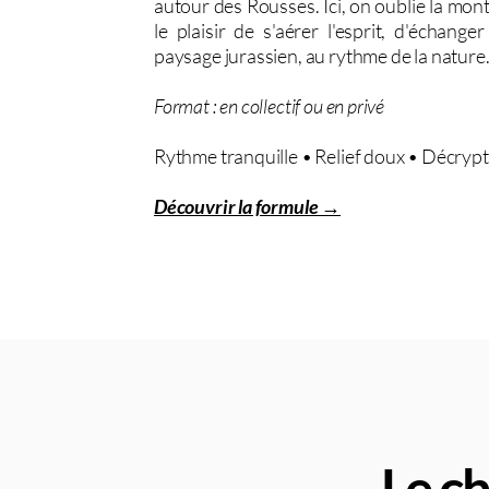
autour des Rousses. Ici, on oublie la mon
le plaisir de s'aérer l'esprit, d'échange
paysage jurassien, au rythme de la nature
Format : en collectif ou en privé
Rythme tranquille • Relief doux • Décryp
Découvrir la formule →
Le ch